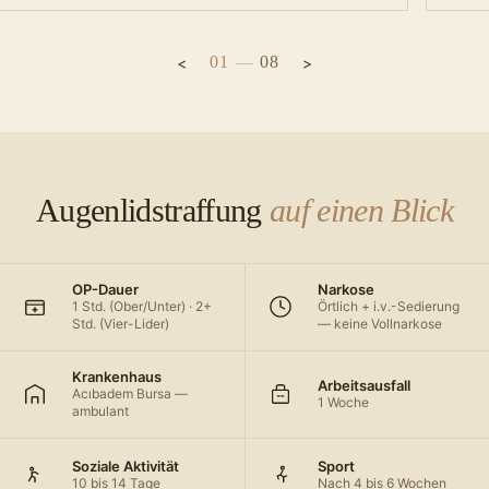
01
—
08
Augenlidstraffung
auf einen Blick
OP-Dauer
Narkose
1 Std. (Ober/Unter) · 2+
Örtlich + i.v.-Sedierung
Std. (Vier-Lider)
— keine Vollnarkose
Krankenhaus
Arbeitsausfall
Acıbadem Bursa —
1 Woche
ambulant
Soziale Aktivität
Sport
10 bis 14 Tage
Nach 4 bis 6 Wochen