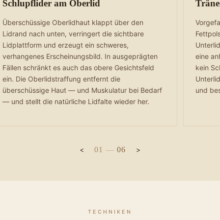
Schlupflider am Oberlid
Träne
Überschüssige Oberlidhaut klappt über den
Vorgefa
Lidrand nach unten, verringert die sichtbare
Fettpol
Lidplattform und erzeugt ein schweres,
Unterli
verhangenes Erscheinungsbild. In ausgeprägten
eine an
Fällen schränkt es auch das obere Gesichtsfeld
kein Sc
ein. Die Oberlidstraffung entfernt die
Unterlid
überschüssige Haut — und Muskulatur bei Bedarf
und bes
— und stellt die natürliche Lidfalte wieder her.
01
—
06
TECHNIKEN