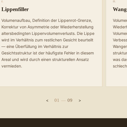
i.
ii.
Lippenfiller
Wange
Volumenaufbau, Definition der Lippenrot-Grenze,
Volumen
Korrektur von Asymmetrie oder Wiederherstellung
Wiederh
altersbedingten Lippenvolumenverlusts. Die Lippe
Volumen
wird im Verhältnis zum restlichen Gesicht beurteilt
Verbess
— eine Überfüllung im Verhältnis zur
Wangenk
Gesichtsstruktur ist der häufigste Fehler in diesem
struktur
Areal und wird durch einen strukturellen Ansatz
was das
vermieden.
schlecht
01
—
09