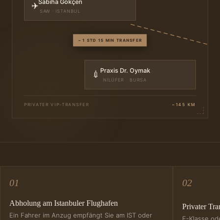
Sabiha Gökçen
✈️
SAW · ISTANBUL
~ 1 STD 15 MIN TRANSFER
Praxis Dr. Oymak
💉
NİLÜFER · BURSA
PRIVATER VIP-TRANSFER
~145 KM
01
02
Abholung am Istanbuler Flughafen
Privater Tra
Ein Fahrer im Anzug empfängt Sie am IST oder
E-Klasse od