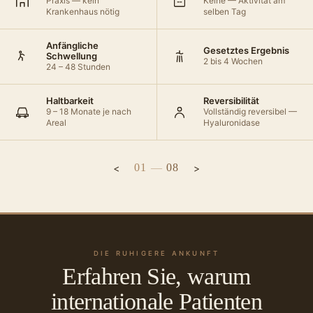
Praxis — kein
Keine — Aktivität am
Krankenhaus nötig
selben Tag
Anfängliche
Gesetztes Ergebnis
Schwellung
2 bis 4 Wochen
24 – 48 Stunden
Haltbarkeit
Reversibilität
9 – 18 Monate je nach
Vollständig reversibel —
Areal
Hyaluronidase
01
—
08
DIE RUHIGERE ANKUNFT
Erfahren Sie, warum
internationale Patienten