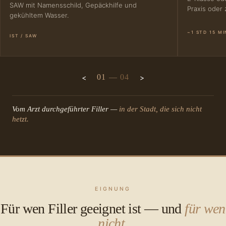
SAW mit Namensschild, Gepäckhilfe und
Praxis oder 
gekühltem Wasser.
~1 STD 15 MI
IST / SAW
01
—
04
Vom Arzt durchgeführter Filler —
in der Stadt, die sich nicht
hetzt.
EIGNUNG
Für wen Filler geeignet ist — und
für wen
nicht
.