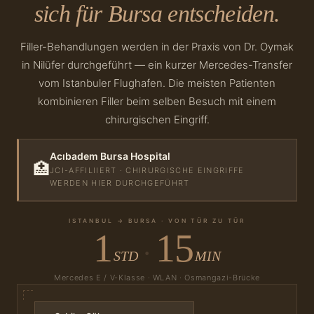
sich für Bursa entscheiden.
Filler-Behandlungen werden in der Praxis von Dr. Oymak
in Nilüfer durchgeführt — ein kurzer Mercedes-Transfer
vom Istanbuler Flughafen. Die meisten Patienten
kombinieren Filler beim selben Besuch mit einem
chirurgischen Eingriff.
Acıbadem Bursa Hospital
🏥
JCI-AFFILIIERT · CHIRURGISCHE EINGRIFFE
WERDEN HIER DURCHGEFÜHRT
ISTANBUL → BURSA · VON TÜR ZU TÜR
1
15
·
STD
MIN
Mercedes E / V-Klasse · WLAN · Osmangazi-Brücke